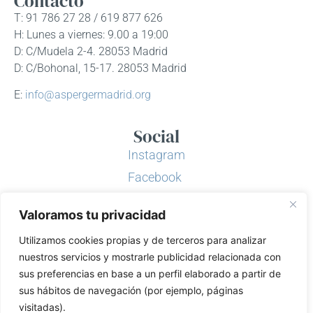
Contacto
T: 91 786 27 28 / 619 877 626
H: Lunes a viernes: 9.00 a 19:00
D: C/Mudela 2-4. 28053 Madrid
D: C/Bohonal, 15-17. 28053 Madrid
E:
info@aspergermadrid.org
Social
Instagram
Facebook
Twitter
Valoramos tu privacidad
Youtube
Utilizamos cookies propias y de terceros para analizar
LinkedIn
nuestros servicios y mostrarle publicidad relacionada con
Asociación Asperger Madrid
sus preferencias en base a un perfil elaborado a partir de
sus hábitos de navegación (por ejemplo, páginas
visitadas).