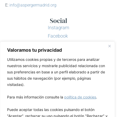
E:
info@aspergermadrid.org
Social
Instagram
Facebook
Twitter
Valoramos tu privacidad
Youtube
Utilizamos cookies propias y de terceros para analizar
LinkedIn
nuestros servicios y mostrarle publicidad relacionada con
Asociación Asperger Madrid
sus preferencias en base a un perfil elaborado a partir de
sus hábitos de navegación (por ejemplo, páginas
visitadas).
Para más información consulte la
política de cookies
.
Puede aceptar todas las cookies pulsando el botón
"Aceptar", rechazar su uso pulsando el botón "Rechazar" y